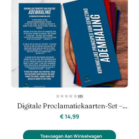
(0)
G
Digitale Proclamatiekaarten-Set –
e
w
a
Koninklijke Principes Van Genezing
€
14,99
a
r
d
e
e
r
Toevoegen Aan Winkelwagen
d
0