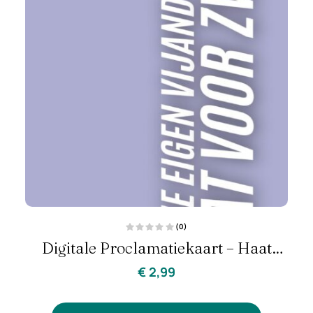
(0)
G
Digitale Proclamatiekaart – Haat
e
w
a
Voor Zwakte | Zelfbitterheid &
€
2,99
a
r
d
Innerlijke Genezing
e
e
r