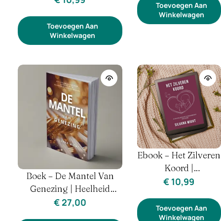
Hormonen &
Toevoegen Aan
Winkelwagen
Identiteit (vrouw)
Toevoegen Aan
Winkelwagen
Ebook – Het Zilveren
Koord |
Boek – De Mantel Van
Verbondenheid &
€
10,99
Genezing | Heelheid
Generatiegenezing
Tussen Zorg & Geloof
€
27,00
Toevoegen Aan
Winkelwagen