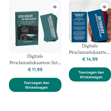
Digitale
Proclamatiekaarten-
Digitale
Set – Koninklijke
€
14,99
Proclamatiekaarten-Set –
Principes Van
Jezus Regeert Onder
€
11,99
Genezing
Toevoegen Aan
Narcose
Winkelwagen
Toevoegen Aan
Winkelwagen