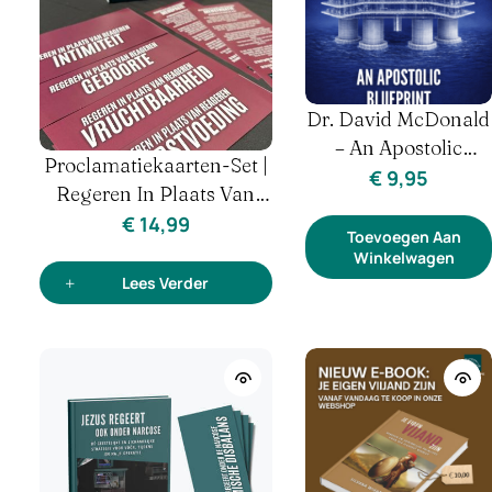
Dr. David McDonald
– An Apostolic
Proclamatiekaarten-Set |
Blueprint
€
9,95
Regeren In Plaats Van
Reageren | Vrouw &
€
14,99
Toevoegen Aan
Hormonen
Winkelwagen
Lees Verder