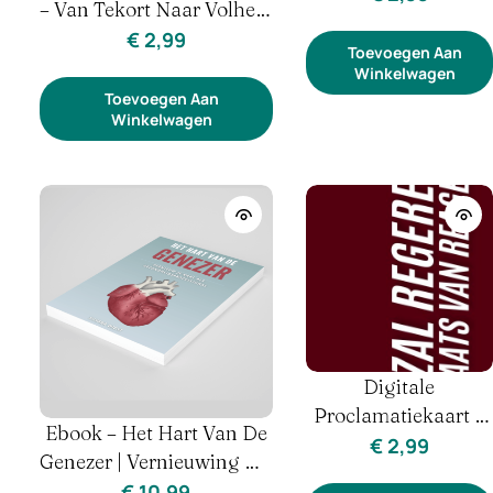
– Van Tekort Naar Volheid
Reageren |
– Identiteit & Voorziening
€
2,99
Hormonen &
Toevoegen Aan
Winkelwagen
Identiteit (Man)
Toevoegen Aan
Winkelwagen
Digitale
Proclamatiekaart –
Ebook – Het Hart Van De
Ik Zal Regeren, Niet
€
2,99
Genezer | Vernieuwing Als
Reageren |
Gezondheidsprofessionals
€
10,99