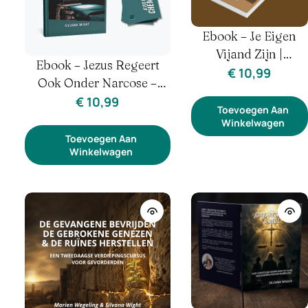
Ebook – Je Eigen
Vijand Zijn |
Ebook – Jezus Regeert
Zelfbeeld, Strijd &
€
10,99
Ook Onder Narcose –
Herstel
Silvana Wight | Narcose &
€
10,99
Toevoegen Aan
Ziekenhuis
Winkelwagen
Toevoegen Aan
Winkelwagen