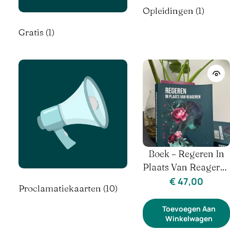
Opleidingen
(1)
Gratis
(1)
Boek – Regeren In
Plaats Van Reageren
– Herstel &
€
47,00
Proclamatiekaarten
(10)
Hormonen
Toevoegen Aan
Winkelwagen