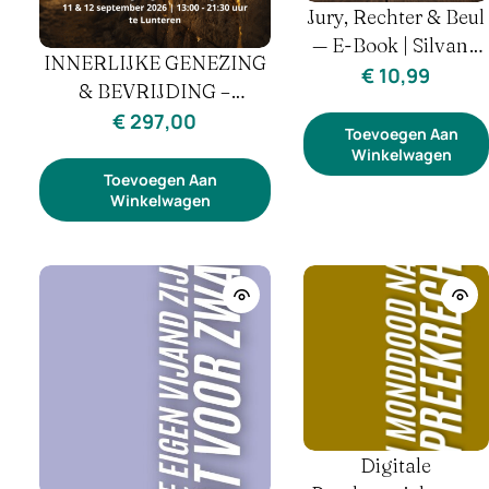
Jury, Rechter & Beul
— E-Book | Silvana
INNERLIJKE GENEZING
Wight | Gave Van
€
10,99
& BEVRIJDING –
Onderscheiding &
TWEEDAAGSE
€
297,00
Oordeel
Toevoegen Aan
VERDIEPINGSCURSUS
Winkelwagen
11 & 12 SEPT
Toevoegen Aan
Winkelwagen
Digitale