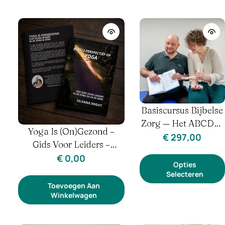
Basiscursus Bijbelse
Zorg — Het ABCDE-
Yoga Is (on)gezond –
Model
€
297,00
Gids Voor Leiders –
Silvana Wight | Yoga &
€
0,00
Opties
Alternatieve Therapie
Selecteren
Toevoegen Aan
Winkelwagen