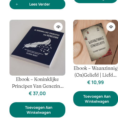
Lees Verder
Ebook – Waanzinnig
(on)geliefd | Liefde,
Ebook – Koninklijke
Trauma & Heling
€
10,99
Principes Van Genezing
(1ste Druk) | Geloof,
€
37,00
Toevoegen Aan
Genezing & Geestelijke
Winkelwagen
Wetten
Toevoegen Aan
Winkelwagen