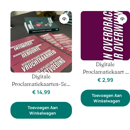
Digitale
Proclamatiekaart –
Digitale
Van Overdracht
€
2,99
Proclamatiekaarten-Set |
Naar Overwinning –
Regeren In Plaats Van
€
14,99
Zielsband &
Toevoegen Aan
Reageren | Vrouw &
Winkelwagen
Overdracht
Hormonen
Toevoegen Aan
Winkelwagen