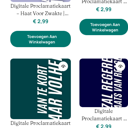
Proclamatiekaart –
Digitale Proclamatiekaart
Van Monddood Naar
€
2,99
– Haat Voor Zwakte |
Spreekrecht | Stem &
Zelfbitterheid & Innerlijke
€
2,99
Identiteit
Toevoegen Aan
Genezing
Winkelwagen
Toevoegen Aan
Winkelwagen
Digitale
Proclamatiekaart –
Digitale Proclamatiekaart
Ik Zal Regeren, Niet
€
2,99