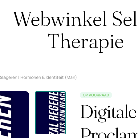
Webwinkel Se
Therapie
 Reageren | Hormonen & Identiteit (Man)
OP VOORRAAD
Digitale
Proclam