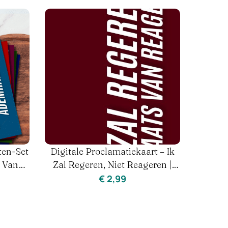
e Proclamatiekaarten-Set
Digitale Proclamatiekaart
egeren In Plaats Van
– Koninklijke Principes 
Reageren | Vrouw & Hormonen
Genezing
€
14,99
€
14,99