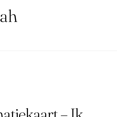
lah
atiekaart – Ik