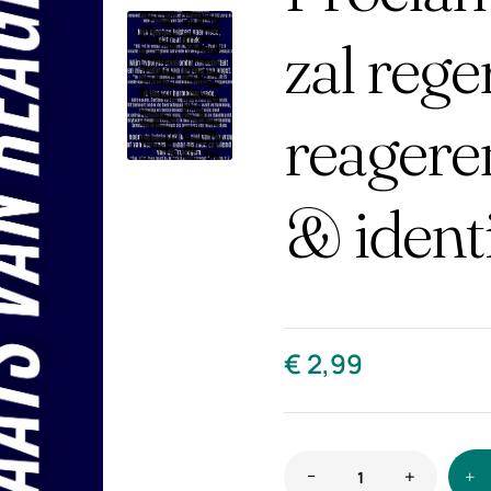
zal rege
reagere
& identi
€
2,99