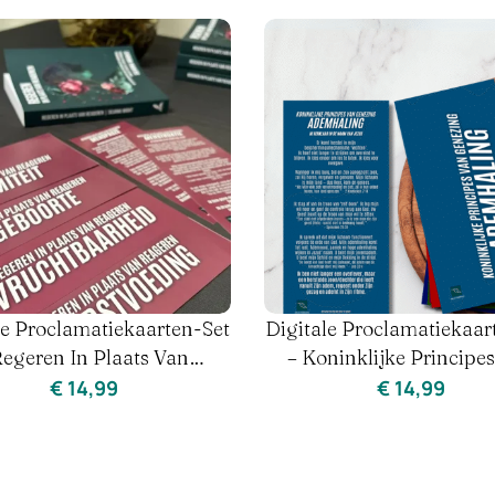
t – Ik
Digitale Proclamatiekaart – Van
Digital
ren |
Monddood Naar Spreekrecht |
| R
vrouw)
Stem & Identiteit
€
2,99