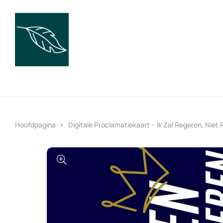
Hoofdpagina
Digitale Proclamatiekaart – Ik Zal Regeren, Niet