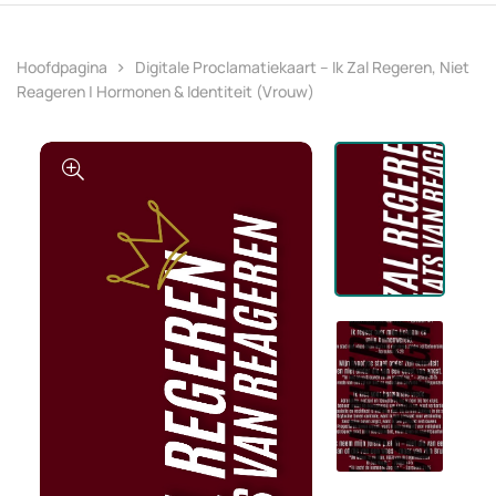
Hoofdpagina
Digitale Proclamatiekaart – Ik Zal Regeren, Niet
Reageren | Hormonen & Identiteit (vrouw)