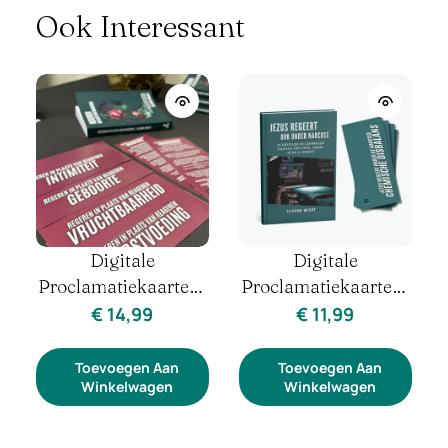
Ook Interessant
Digitale
Digitale
roclamatiekaarten-
Proclamatiekaart –
Procl
Set – Jezus Regeert
Van Monddood Naar
Ik Zal
€
11,99
€
2,99
Onder Narcose
Spreekrecht | Stem &
R
Identiteit
Ho
Toevoegen Aan
Toevoegen Aan
To
Winkelwagen
Winkelwagen
W
Iden